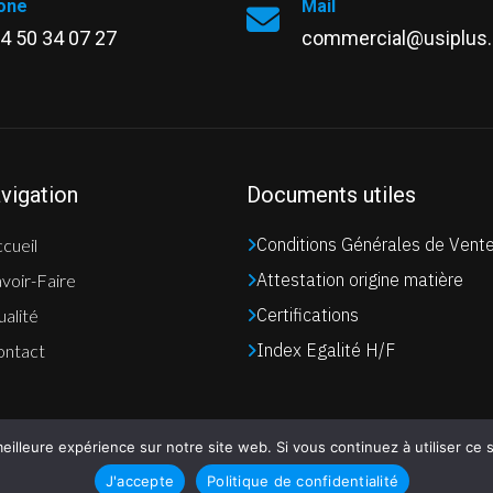
one
Mail
04 50 34 07 27
commercial@usiplus
vigation
Documents utiles
Conditions Générales de Vent
cueil
Attestation origine matière
voir-Faire
Certifications
alité
Index Egalité H/F
ontact
eilleure expérience sur notre site web. Si vous continuez à utiliser ce
J'accepte
Politique de confidentialité