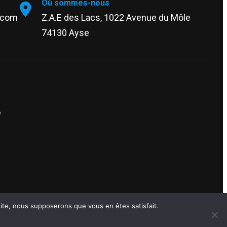
Où sommes-nous
.com
Z.A.E des Lacs, 1022 Avenue du Môle
74130 Ayse
e
 site, nous supposerons que vous en êtes satisfait.
USIPLUS, une société du
Groupe EKAIM